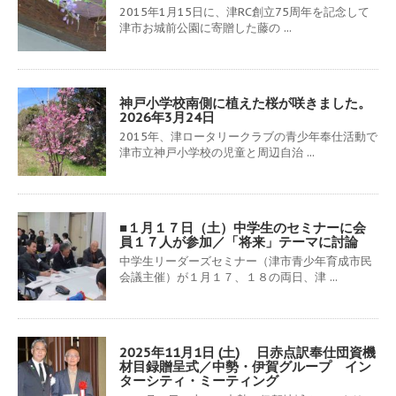
2015年1月15日に、津RC創立75周年を記念して
津市お城前公園に寄贈した藤の ...
神戸小学校南側に植えた桜が咲きました。
2026年3月24日
2015年、津ロータリークラブの青少年奉仕活動で
津市立神戸小学校の児童と周辺自治 ...
■１月１７日（土）中学生のセミナーに会
員１７人が参加／「将来」テーマに討論
中学生リーダーズセミナー（津市青少年育成市民
会議主催）が１月１７、１８の両日、津 ...
2025年11月1日 (土) 日赤点訳奉仕団資機
材目録贈呈式／中勢・伊賀グループ イン
ターシティ・ミーティング